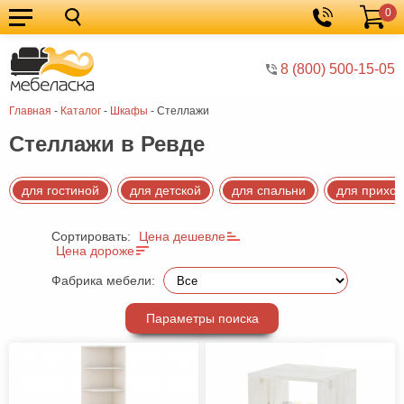
0
Кухонные
Корзина
гарнитуры
Мебель
8 (800) 500-15-05
для
Мебель
Главная
-
Каталог
-
Шкафы
-
Стеллажи
кухни
для
Кровати
Стеллажи в Ревде
спальни
Шкафы
Диваны
для гостиной
для детской
для спальни
для прихо
Мягкая
Сортировать:
Цена дешевле
мебель
Детская
Цена дороже
мебель
Мебель
Фабрика мебели:
в
Мебель
Параметры поиска
гостиную
для
Столы
прихожей
Комоды