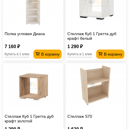
Офисная
мебель
Столы
под
Мебель
компьютер
для
Мебель
Полка угловая Диана
Стеллаж Куб 1 Гретта дуб
крафт белый
ванной
трансформер
Матрасы
7 160 ₽
1 290 ₽
Кресла-
В корзину
В корзину
Купить в 1 клик
Купить в 1 клик
мешки
Мебель
из
Садовая
ротанга
мебель
Косметологическое
оборудование
Стеллаж Куб 1 Гретта дуб
Стеллаж S70
крафт золотой