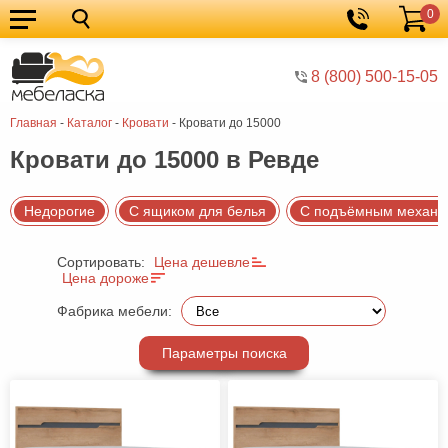
0
Кухонные
Корзина
гарнитуры
Мебель
8 (800) 500-15-05
для
Мебель
Главная
-
Каталог
-
Кровати
-
Кровати до 15000
кухни
для
Кровати
Кровати до 15000 в Ревде
спальни
Шкафы
Диваны
Недорогие
С ящиком для белья
С подъёмным механи
Мягкая
Сортировать:
Цена дешевле
мебель
Детская
Цена дороже
мебель
Мебель
Фабрика мебели:
в
Мебель
Параметры поиска
гостиную
для
Столы
прихожей
Комоды