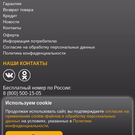
Гарантия
Возврат товара
Кредит
Новости
Контакты
Оферта
Информация потребителю
Согласие на обработку персональных данных
Политика конфиденциальности
НАШИ КОНТАКТЫ
Бесплатный номер по России:
8 (800) 500-15-05
Используем cookie
Наш интернет-магазин работает в соответствии с требованиями
Продолжая использовать сайт, вы подтверждаете
согласие на
Федерального закона от 27 июля 2006 года №152-ФЗ "О персональных
применение cookie-файлов и обработку персональных
данных". Оформить заказ на сайте Мебеласка возможно только при
данных
на условиях, указанных в
Политике
наличии согласия на обработку Ваших персональных данных. Для
конфиденциальности
.
улучшения работы сайта и его взаимодействия с пользователями мы
используем файлы cookie. Продолжая пользоваться сайтом, вы
соглашаетесь с использованием cookie.