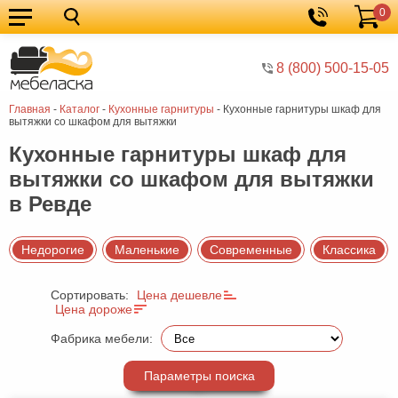
0
Кухонные
Корзина
гарнитуры
Мебель
8 (800) 500-15-05
для
Мебель
Главная
-
Каталог
-
Кухонные гарнитуры
-
Кухонные гарнитуры шкаф для
кухни
для
Кровати
вытяжки со шкафом для вытяжки
спальни
Шкафы
Кухонные гарнитуры шкаф для
вытяжки со шкафом для вытяжки
Диваны
в Ревде
Мягкая
мебель
Детская
Недорогие
Маленькие
Современные
Классика
мебель
Мебель
Сортировать:
Цена дешевле
в
Мебель
Цена дороже
гостиную
для
Столы
Фабрика мебели:
прихожей
Комоды
Параметры поиска