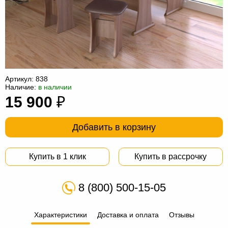
Офисная
мебель
Столы
под
Мебель
компьютер
для
Мебель
ванной
трансформер
Матрасы
Артикул:
838
Наличие:
в наличии
Кресла-
15 900
₽
мешки
Мебель
Добавить в корзину
из
Садовая
ротанга
мебель
Косметологическое
Купить в 1 клик
Купить в рассрочку
оборудование
8 (800) 500-15-05
Характеристики
Доставка и оплата
Отзывы