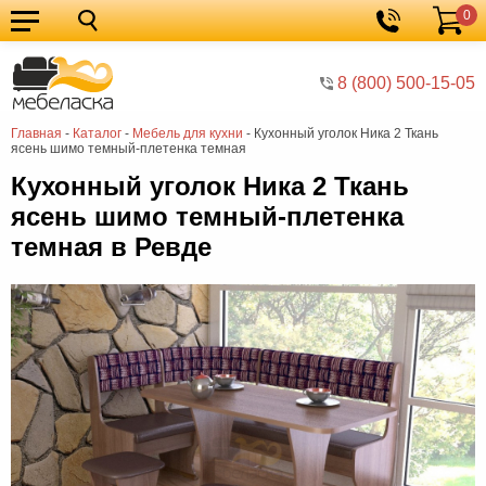
0
Кухонные
Корзина
гарнитуры
Мебель
8 (800) 500-15-05
для
Мебель
Главная
-
Каталог
-
Мебель для кухни
-
Кухонный уголок Ника 2 Ткань
кухни
для
Кровати
ясень шимо темный-плетенка темная
спальни
Шкафы
Кухонный уголок Ника 2 Ткань
ясень шимо темный-плетенка
Диваны
темная в Ревде
Мягкая
мебель
Детская
мебель
Мебель
в
Мебель
гостиную
для
Столы
прихожей
Комоды