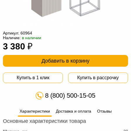
Офисная
мебель
Столы
под
Мебель
компьютер
для
Мебель
Артикул:
60964
Наличие:
в наличии
ванной
трансформер
Матрасы
3 380
₽
Кресла-
Добавить в корзину
мешки
Мебель
из
Садовая
Купить в 1 клик
Купить в рассрочку
ротанга
мебель
Косметологическое
8 (800) 500-15-05
оборудование
Характеристики
Доставка и оплата
Отзывы
Основные характеристики товара