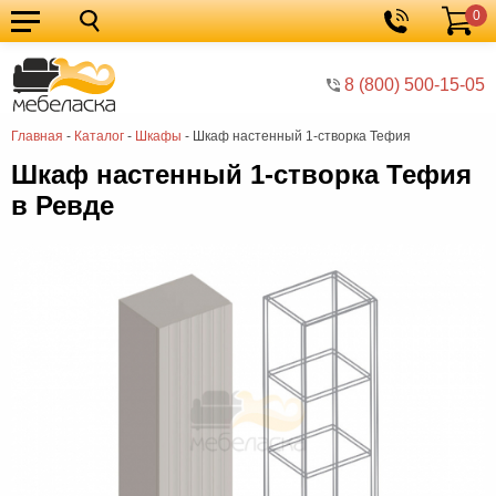
0
Кухонные
Корзина
гарнитуры
Мебель
8 (800) 500-15-05
для
Мебель
Главная
-
Каталог
-
Шкафы
-
Шкаф настенный 1-створка Тефия
кухни
для
Кровати
Шкаф настенный 1-створка Тефия
спальни
Шкафы
в Ревде
Диваны
Мягкая
мебель
Детская
мебель
Мебель
в
Мебель
гостиную
для
Столы
прихожей
Комоды