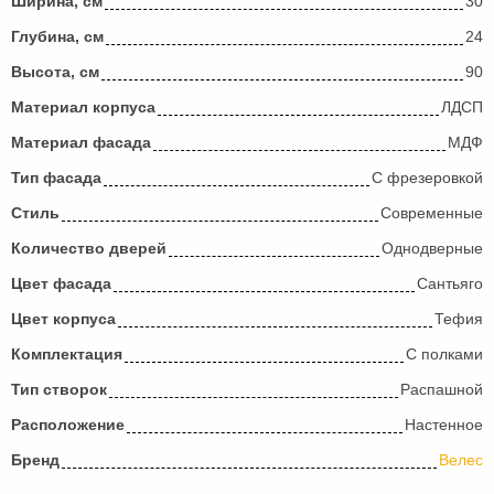
Ширина, см
30
Глубина, см
24
Высота, см
90
Материал корпуса
ЛДСП
Материал фасада
МДФ
Тип фасада
С фрезеровкой
Стиль
Современные
Количество дверей
Однодверные
Цвет фасада
Сантьяго
Цвет корпуса
Тефия
Комплектация
С полками
Тип створок
Распашной
Расположение
Настенное
Бренд
Велес