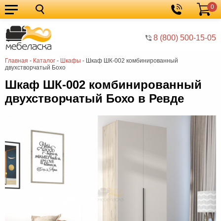
0
Кухонные
Корзина
гарнитуры
Мебель
8 (800) 500-15-05
для
Мебель
Главная
-
Каталог
-
Шкафы
-
Шкаф ШК-002 комбинированный
кухни
для
Кровати
двухстворчатый Бохо
спальни
Шкафы
Шкаф ШК-002 комбинированный
двухстворчатый Бохо в Ревде
Диваны
Мягкая
мебель
Детская
мебель
Мебель
в
Мебель
гостиную
для
Столы
прихожей
Комоды