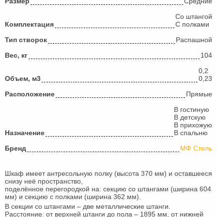
Размер
Средние
Со штангой
Комплектация
С полками
Тип створок
Распашной
Вес, кг
104
0,2
Объем, м3
0,23
Расположение
Прямые
В гостиную
В детскую
В прихожую
Назначение
В спальню
Бренд
МФ Стиль
Шкаф имеет антресольную полку (высота 370 мм) и оставшееся
снизу неё пространство,
поделённое перегородкой на: секцию со штангами (ширина 604
мм) и секцию с полками (ширина 362 мм).
В секции со штангами – две металлические штанги.
Расстояние: от верхней штанги до пола – 1895 мм, от нижней