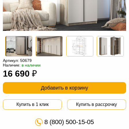
Офисная
мебель
Столы
под
Мебель
компьютер
для
Мебель
ванной
трансформер
Матрасы
Кресла-
Артикул:
50679
мешки
Мебель
Наличие:
в наличии
16 690
₽
из
Садовая
ротанга
мебель
Косметологическое
Добавить в корзину
оборудование
Купить в 1 клик
Купить в рассрочку
8 (800) 500-15-05