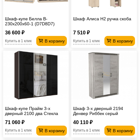
Шкаф-купе Белла B-
Шкаф Алиса H2 ручка скоба
230х200х60-1 (D7D8D7)
36 600 ₽
7 510 ₽
В корзину
В корзину
Купить в 1 клик
Купить в 1 клик
Шкаф-купе Прайм 3-х
Шкаф 3-х дверный 2194
дверный 2100 два Стекла
Денвер Риббек серый
Черные/Зеркало Венге
71 060 ₽
40 110 ₽
В корзину
В корзину
Купить в 1 клик
Купить в 1 клик