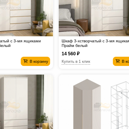
атый с 3-мя ящиками
Шкаф 3-хстворчатый с 3-мя ящика
белый
Прайм белый
14 560 ₽
Купить в 1 клик
В корзину
В к