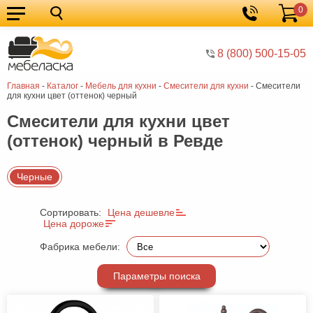
0
Кухонные
Корзина
гарнитуры
Мебель
8 (800) 500-15-05
для
Мебель
Главная
-
Каталог
-
Мебель для кухни
-
Смесители для кухни
-
Смесители
кухни
для
Кровати
для кухни цвет (оттенок) черный
спальни
Шкафы
Смесители для кухни цвет
(оттенок) черный в Ревде
Диваны
Мягкая
Черные
мебель
Детская
Сортировать:
Цена дешевле
мебель
Мебель
Цена дороже
в
Мебель
Фабрика мебели:
гостиную
для
Столы
Параметры поиска
прихожей
Комоды