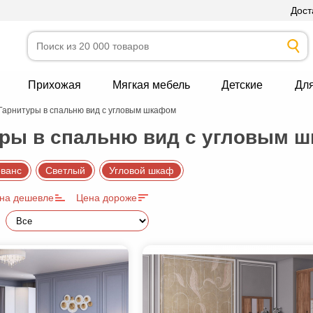
Дост
Прихожая
Мягкая мебель
Детские
Дл
Гарнитуры в спальню вид с угловым шкафом
ры в спальню вид с угловым ш
ванс
Светлый
Угловой шкаф
на дешевле
Цена дороже