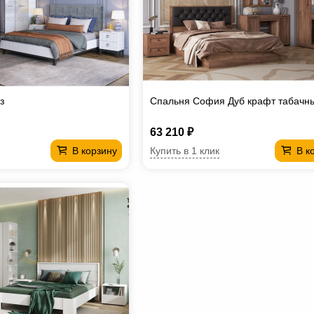
з
Спальня София Дуб крафт табачн
63 210 ₽
Купить в 1 клик
В корзину
В к