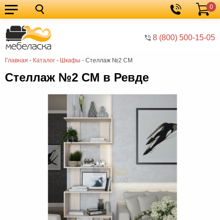
0
Кухонные
Корзина
гарнитуры
Мебель
8 (800) 500-15-05
для
Мебель
Главная
-
Каталог
-
Шкафы
-
Стеллаж №2 СМ
кухни
для
Кровати
Стеллаж №2 СМ в Ревде
спальни
Шкафы
Диваны
Мягкая
мебель
Детская
мебель
Мебель
в
Мебель
гостиную
для
Столы
прихожей
Комоды