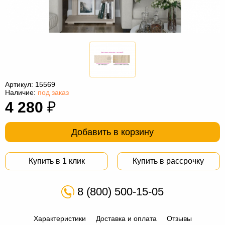
Офисная
мебель
Столы
под
Мебель
компьютер
для
Мебель
ванной
трансформер
Матрасы
Артикул:
15569
Кресла-
Наличие:
под заказ
4 280
₽
мешки
Мебель
из
Садовая
Добавить в корзину
ротанга
мебель
Косметологическое
Купить в 1 клик
Купить в рассрочку
оборудование
8 (800) 500-15-05
Характеристики
Доставка и оплата
Отзывы