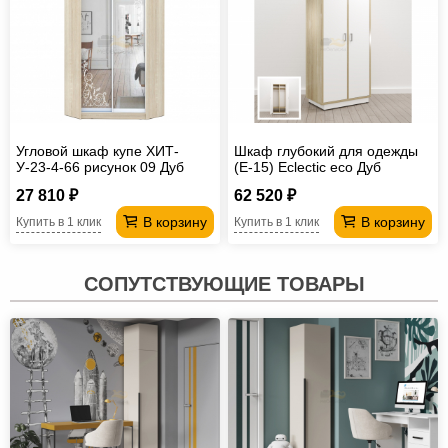
Угловой шкаф купе ХИТ-
Шкаф глубокий для одежды
У-23-4-66 рисунок 09 Дуб
(Е-15) Eclectic eco Дуб
сонома
рокпайл-белый
27 810 ₽
62 520 ₽
В корзину
В корзину
Купить в 1 клик
Купить в 1 клик
СОПУТСТВУЮЩИЕ ТОВАРЫ