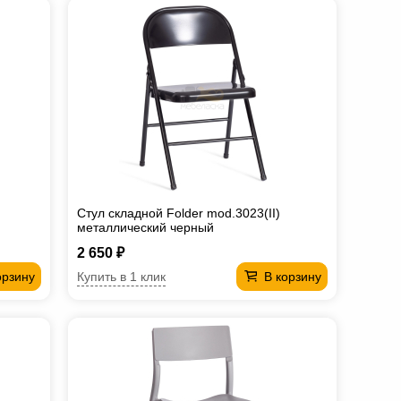
Стул складной Folder mod.3023(II)
металлический черный
2 650 ₽
Купить в 1 клик
орзину
В корзину