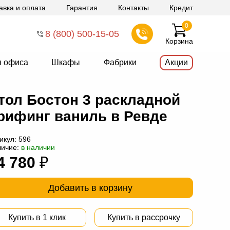
авка и оплата
Гарантия
Контакты
Кредит
0
8 (800) 500-15-05
Корзина
я офиса
Шкафы
Фабрики
Акции
тол Бостон 3 раскладной
рифинг ваниль в Ревде
икул:
596
личие:
в наличии
4 780
₽
Добавить в корзину
Купить в 1 клик
Купить в рассрочку