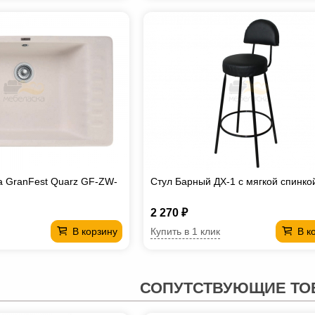
а GranFest Quarz GF-ZW-
Стул Барный ДХ-1 с мягкой спинко
2 270 ₽
Купить в 1 клик
В корзину
В к
СОПУТСТВУЮЩИЕ ТО