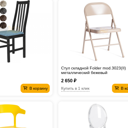
Стул складной Folder mod.3023(II)
металлический бежевый
2 650 ₽
Купить в 1 клик
В корзину
В к