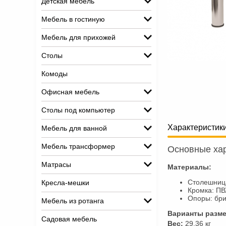
Детская мебель
Мебель в гостиную
Мебель для прихожей
Столы
Комоды
Офисная мебель
Столы под компьютер
Характеристик
Мебель для ванной
Мебель трансформер
Основные хар
Матрасы
Материалы:
Столешница
Кресла-мешки
Кромка: П
Опоры: бр
Мебель из ротанга
Варианты разме
Садовая мебель
Вес:
29.36 кг