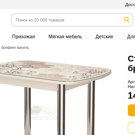
Дост
Прихожая
Мягкая мебель
Детские
Дл
й брифинг ваниль
С
б
Арт
На
1