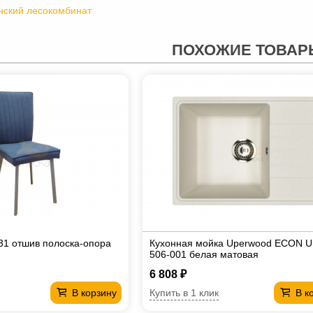
нский лесокомбинат
ПОХОЖИЕ ТОВАР
31 отшив полоска-опора
Кухонная мойка Uperwood ECON U
506-001 белая матовая
6 808 ₽
Купить в 1 клик
В корзину
В к