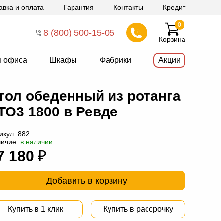
авка и оплата
Гарантия
Контакты
Кредит
0
8 (800) 500-15-05
Корзина
я офиса
Шкафы
Фабрики
Акции
тол обеденный из ротанга
ТО3 1800 в Ревде
икул:
882
личие:
в наличии
7 180
₽
Добавить в корзину
Купить в 1 клик
Купить в рассрочку