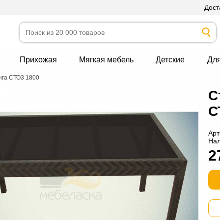
Дост
Прихожая
Мягкая мебель
Детские
Дл
нга СТО3 1800
С
С
Арт
На
2